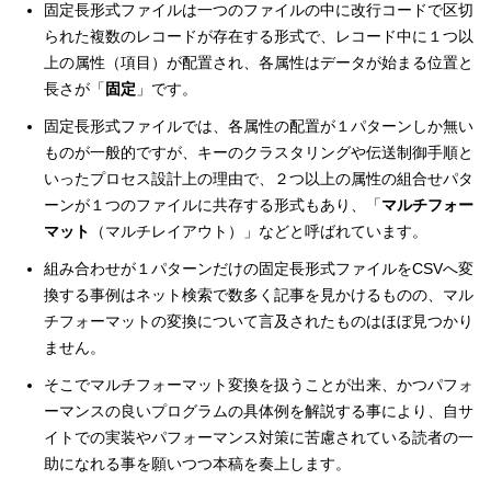
固定長形式ファイルは一つのファイルの中に改行コードで区切
られた複数のレコードが存在する形式で、レコード中に１つ以
上の属性（項目）が配置され、各属性はデータが始まる位置と
長さが「
固定
」です。
固定長形式ファイルでは、各属性の配置が１パターンしか無い
ものが一般的ですが、キーのクラスタリングや伝送制御手順と
いったプロセス設計上の理由で、２つ以上の属性の組合せパタ
ーンが１つのファイルに共存する形式もあり、「
マルチフォー
マット
（マルチレイアウト）」などと呼ばれています。
組み合わせが１パターンだけの固定長形式ファイルをCSVへ変
換する事例はネット検索で数多く記事を見かけるものの、マル
チフォーマットの変換について言及されたものはほぼ見つかり
ません。
そこでマルチフォーマット変換を扱うことが出来、かつパフォ
ーマンスの良いプログラムの具体例を解説する事により、自サ
イトでの実装やパフォーマンス対策に苦慮されている読者の一
助になれる事を願いつつ本稿を奏上します。