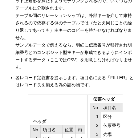
ッド正規形を満たすようモデリングされるので、いくつもの
テーブルに分割されます。
テーブル間のリレーションシップは、外部キーを介して維持
されるので依存する側のテーブルでは（たとえ同じことの繰
り返しであっても）主キーのコピーを持たせなければなりま
せん。
サンプルデータで例えるなら、明細に伝票番号が移行され明
細番号とのコンポジット型主キーが形成できるようにインポ
ートするデータ（ここではCSV）を用意しなければなりませ
ん。
各レコード定義書を提示します。項目名にある「FILLER」と
はレコード長を揃える為の詰め物です。
伝票ヘッダ
No
項目名
位置
1
区分
1
ヘッダ
2
伝票番号
2
No
項目名
位置
桁
3
売場
12