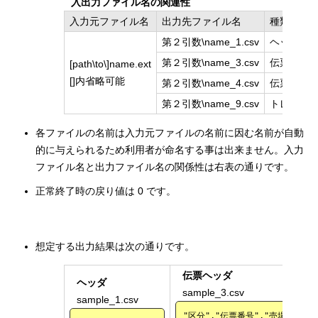
入出力ファイル名の関連性
入力元ファイル名
出力先ファイル名
種類
第２引数\name_1.csv
ヘッダ
第２引数\name_3.csv
伝票ヘッ
[path\to\]name.ext
[]内省略可能
第２引数\name_4.csv
伝票明細
第２引数\name_9.csv
トレーラ
各ファイルの名前は入力元ファイルの名前に因む名前が自動
的に与えられるため利用者が命名する事は出来ません。入力
ファイル名と出力ファイル名の関係性は右表の通りです。
正常終了時の戻り値は 0 です。
想定する出力結果は次の通りです。
伝票ヘッダ
ヘッダ
sample_3.csv
sample_1.csv
"区分","伝票番号","売場","担当