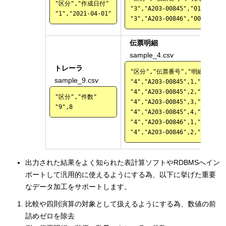
"区分","作成日付"

"3","A203-00845","012-10008
伝票明細
sample_4.csv
トレーラ
"区分","伝票番号","明細番号","
sample_9.csv
"4","A203-00845",1,"NW1
"4","A203-00845",2,"ACN-8
"区分","件数"

"4","A203-00845",3,"LCN
"4","A203-00845",4,"BP-
"4","A203-00846",1,"YPH-
出力された結果をよく知られた表計算ソフトやRDBMSへイン
ポートして汎用的に使えるようにする為、以下に挙げた重要
なデータ加工をサポートします。
比較や四則演算の対象として扱えるようにする為、数値の前
詰めゼロを除去