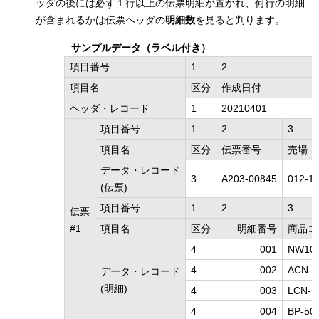
ッダの後には必ず１行以上の伝票明細が置かれ、何行の明細
が含まれるかは伝票ヘッダの
明細数
を見ると判ります。
サンプルデータ（ラベル付き）
項目番号
1
2
項目名
区分
作成日付
ヘッダ・レコード
1
20210401
項目番号
1
2
3
項目名
区分
伝票番号
売場
データ・レコード
3
A203-00845
012-1
(伝票)
項目番号
1
2
3
伝票
#1
項目名
区分
明細番号
商品コ
4
001
NW10
4
002
ACN-8
データ・レコード
(明細)
4
003
LCN-K
4
004
BP-50