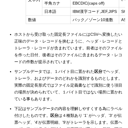
半角カナ
EBCDIC(caps off)
日本語
IBM漢字コード,JEF,JIPS
Shif
数値
パック／ゾーン10進数
ASC
ホストから受け取った固定長ファイルにはCSVへ変換したい
正味のデータ・レコードを挟むように、ヘッダ・レコードと
トレーラ・レコードが含まれています。前者はそのファイル
を作った日付、後者はそのファイルに含まれるデータ・レコ
ードの件数が提示されています。
サンプルデータでは、１バイト目に置かれた
区分
でヘッダ、
トレーラ、およびデータのどれかを識別するものとします。
実際の固定長形式ではファイル定義書などで識別に使う項目
の場所が決められていて、１バイト目ではない場所に置かれ
ている事もあります。
下記はサンプルデータの内容を理解しやすくする為にラベル
付けしたものです。
区分
は４種類あり ‘1’ がヘッダ、’3′ が伝
票ヘッダ、’4’が伝票明細、’9’がトレーラを示します。伝票ヘ