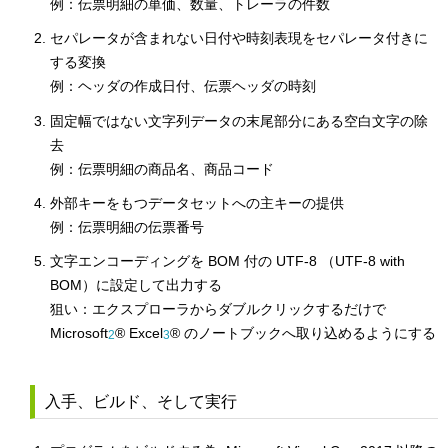
例：伝票明細の単価、数量、トレーラの件数
セパレータが含まれない日付や時刻表現をセパレータ付きに
する変換
例：ヘッダの作成日付、伝票ヘッダの時刻
固定幅ではない文字列データの末尾部分にある空白文字の除
去
例：伝票明細の商品名、商品コード
外部キーをもつデータセットへの主キーの提供
例：伝票明細の伝票番号
文字エンコーディングを BOM 付の UTF-8 （UTF-8 with
BOM）に設定して出力する
狙い：エクスプローラからダブルクリックするだけで
Microsoft
® Excel
® のノートブックへ取り込めるようにする
2
3
入手、ビルド、そして実行