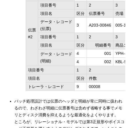
項目番号
1
2
3
項目名
区分
伝票番号
売場
データ・レコード
3
A203-00846
005-1
(伝票)
伝票
#2
項目番号
1
2
3
項目名
区分
明細番号
商品コ
4
001
YPH-8
データ・レコード
(明細)
4
002
KBL-5
項目番号
1
2
項目名
区分
件数
トレーラ・レコード
9
00008
バッチ処理設計では伝票のヘッダと明細が常に同時に扱われ
るので、わざわざ明細に伝票番号は含めず省略する事でメモ
リとディスク消費を抑えるような最適化をよくやります。
ところが、リレーショナル・モデルでは第3正規形やボイスコ