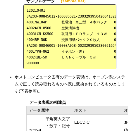
サンプルデータ
(sample.dat)
120210401                                          
3A203-00845012-100085521-230329395042004132832     
4001NW104P       乾電池　単三型　４本パック　　0000002300
4002ACN-8500     空気清浄機　　　　　　　　　　0000428000
4003LCN-KS500    取替用ＬＥＤランプ　１３Ｗ　　0000012000
4004BP-50K       交換用紙パック２０枚入　　　　0000007000
3A203-00846005-10003A058-002329395023002165402     
4001YPH-862      イヤホン（黒）　　　　　　　　0000025000
4002KBL-5M       ＬＡＮケーブル　５ｍ　　　　　0000005800
ホストコンピュータ固有のデータ表現は、オープン系システ
ムで正しく読み取れるものへ既に変換されているものとしま
す(下表参照)。
データ表現の相違点
データ属性
ホスト
オ
半角英大文字
EBCDIC
JIS
・数字・記号
(A
文字列