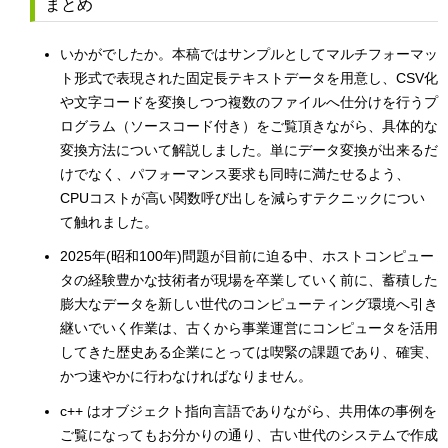
まとめ
いかがでしたか。本稿ではサンプルとしてマルチフォーマッ
ト形式で表現された固定長テキストデータを用意し、CSV化
や文字コードを変換しつつ複数のファイルへ仕分けを行うプ
ログラム（ソースコード付き）をご覧頂きながら、具体的な
変換方法について解説しました。単にデータ変換が出来るだ
けでなく、パフォーマンス要求も同時に満たせるよう、
CPUコストが高い関数呼び出しを減らすテクニックについ
て触れました。
2025年(昭和100年)問題が目前に迫る中、ホストコンピュー
タの経験豊かな技術者が現場を卒業していく前に、蓄積した
膨大なデータを新しい世代のコンピューティング環境へ引き
継いでいく作業は、古くから事業運営にコンピュータを活用
してきた歴史ある企業にとっては喫緊の課題であり、確実、
かつ速やかに行わなければなりません。
c++ はオブジェクト指向言語でありながら、共用体の事例を
ご覧になってもお分かりの通り、古い世代のシステムで作成