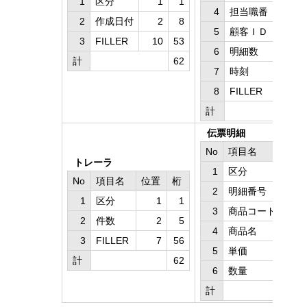
1
区分
1
1
4
担当職番
21
2
作成日付
2
8
5
顧客ＩＤ
30
3
FILLER
10
53
6
明細数
38
計
62
7
時刻
41
8
FILLER
47
計
伝票明細
No
項目名
位置
トレーラ
1
区分
1
No
項目名
位置
桁
2
明細番号
2
1
区分
1
1
3
商品コード
5
2
件数
2
5
4
商品名
18
3
FILLER
7
56
5
単価
48
計
62
6
数量
57
計