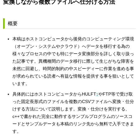
変換しながら複数ファイルへ仕分ける方法
概要
本稿はホストコンピュータから後発のコンピューティング環境
（オープン・システムやクラウド）へデータを移行する為の
様々なプロセスの中でも特にデータ変換部分を詳しく取り扱っ
た記事です。異機種間のデータ移行に際して生じがちな障害を
未然に回避し、時間的制約の中スピーディーに作業を進める事
が求められている読者へ有益な情報を提供する事を狙いとして
います。
具体的にはホストコンピュータからHULFT
やFTP等で受け取
1
った固定長形式のファイルを複数のCSVファイルへ変換・仕分
けする方法について説明します。変換・仕分けを実行する、
c++で書かれた完全に動作するサンプルプログラムのソースコ
ードとサンプルデータも本稿のリンク先から無料で入手できま
す。