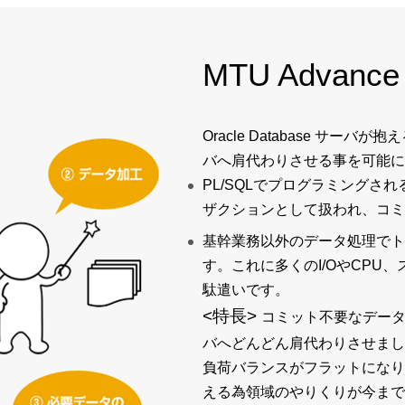
MTU Advan
Oracle Database サ
バへ肩代わりさせる事を可能に
PL/SQLでプログラミングさ
ザクションとして扱われ、コミ
基幹業務以外のデータ処理でト
す。これに多くのI/OやCPU
駄遣いです。
<特長>
コミット不要なデータ処理
バへどんどん肩代わりさせまし
負荷バランスがフラットになり
える為領域のやりくりが今まで