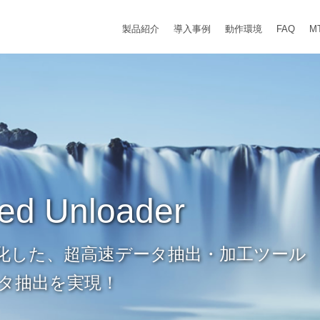
製品紹介
導入事例
動作環境
FAQ
M
ded Unloader
に特化した、超高速データ抽出・加工ツール
ータ抽出を実現！