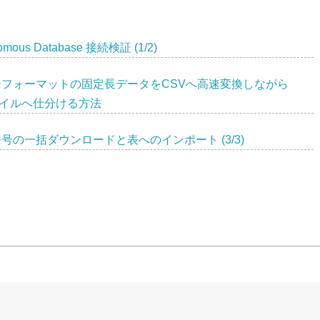
omous Database 接続検証 (1/2)
フォーマットの固定長データをCSVへ高速変換しながら
イルへ仕分ける方法
号の一括ダウンロードと表へのインポート (3/3)